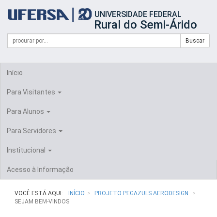
Início
UNIVERSIDADE FEDERAL
do
Rural do Semi-Árido
cabeçalho
do
Campo
Formulário
Buscar
portal
de
da
de
busca
UFERSA
Busca
Início
Para Visitantes
Para Alunos
Para Servidores
Institucional
Acesso à Informação
VOCÊ ESTÁ AQUI:
INÍCIO
PROJETO PEGAZULS AERODESIGN
SEJAM BEM-VINDOS